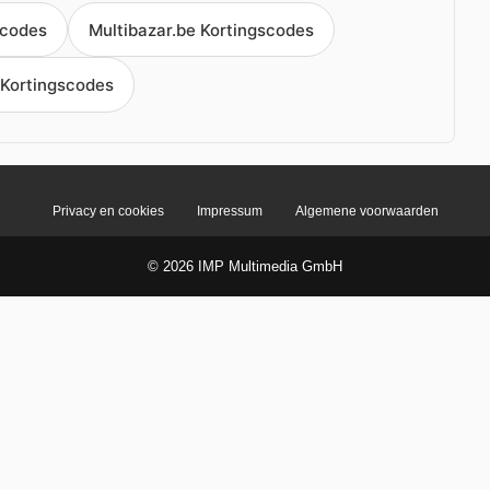
scodes
Multibazar.be Kortingscodes
 Kortingscodes
Privacy en cookies
Impressum
Algemene voorwaarden
© 2026 IMP Multimedia GmbH