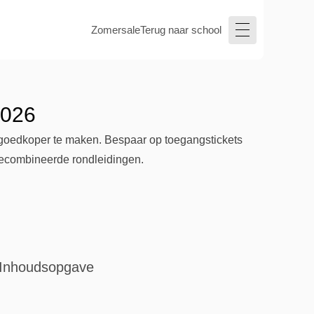
Zomersale
Terug naar school
2026
goedkoper te maken. Bespaar op toegangstickets
p gecombineerde rondleidingen.
Inhoudsopgave