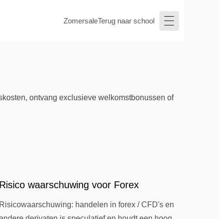
Zomersale
Terug naar school
lskosten, ontvang exclusieve welkomstbonussen of
Risico waarschuwing voor Forex
Risicowaarschuwing: handelen in forex / CFD's en
andere derivaten is speculatief en houdt een hoog