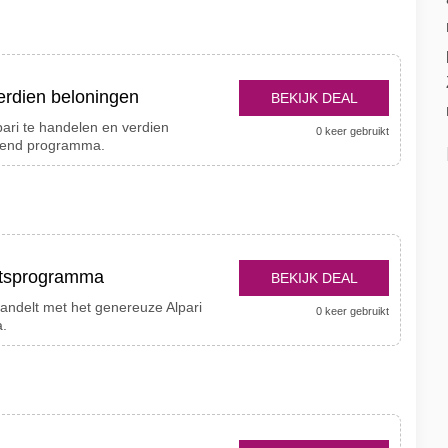
erdien beloningen
BEKIJK DEAL
pari te handelen en verdien
0 keer gebruikt
riend programma.
eitsprogramma
BEKIJK DEAL
 handelt met het genereuze Alpari
0 keer gebruikt
a.