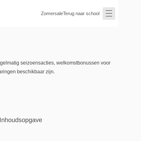
Zomersale
Terug naar school
egelmatig seizoensacties, welkomstbonussen voor
aringen beschikbaar zijn.
Inhoudsopgave