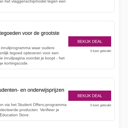
an het vlaggenschipmodel tegen een
tegoeden voor de grootste
BEKIJK DEAL
 inruilprogramma waar oudere
0 keer gebruikt
enlijk tegoed opleveren voor een
 inruilpagina voordat je koopt - het
ge kortingscode.
denten- en onderwijsprijzen
BEKIJK DEAL
en via het Student Offers-programma
0 keer gebruikt
lecteerde producten. Verifieer je
Education Store.