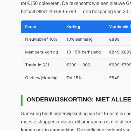
tot €150 opleveren. De rekensom: wie een nieuwe Ga
betaalt effectief €699-€799 — een besparing van 20
Route
Korting
Voorbeeld 
Nieuwsbrief 10%
10% eenmalig
€899
Members-korting
10-15% herhalend
€849-€89
Trade-in S21
€200-—300
€699-€79
Onderwijskorting
Tot 15%
€849
ONDERWIJSKORTING: NIET ALLE
Samsung biedt onderwijskorting via het Education-
meeste shoppers missen: dit programma is niet allee
komen ook in aanmerking. De verificatie verloopt vi