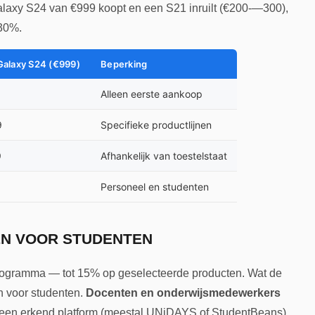
laxy S24 van €999 koopt en een S21 inruilt (€200-—300),
-30%.
Galaxy S24 (€999)
Beperking
Alleen eerste aankoop
9
Specifieke productlijnen
9
Afhankelijk van toestelstaat
Personeel en studenten
EN VOOR STUDENTEN
programma — tot 15% op geselecteerde producten. Wat de
n voor studenten.
Docenten en onderwijsmedewerkers
a een erkend platform (meestal UNiDAYS of StudentBeans),