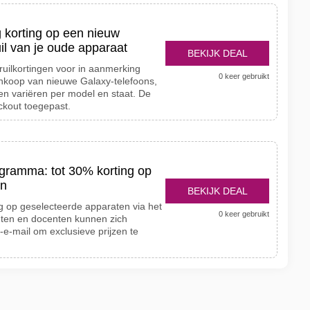
g korting op een nieuw
uil van je oude apparaat
BEKIJK DEAL
ruilkortingen voor in aanmerking
0 keer gebruikt
nkoop van nieuwe Galaxy-telefoons,
en variëren per model en staat. De
eckout toegepast.
ramma: tot 30% korting op
en
BEKIJK DEAL
g op geselecteerde apparaten via het
0 keer gebruikt
ten en docenten kunnen zich
-e-mail om exclusieve prijzen te