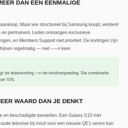
EER DAN EEN EENMALIGE
 aankoop. Maar wie structureel bij Samsung koopt, verdient
s en permanent. Leden ontvangen exclusieve
ingen, en Members Support met prioriteit. De kortingen zijn
chijnen regelmatig — niet —–n keer.
t de ledenkorting —n de inruilvergoeding. Die combinatie
van 10%.
 MEER WAARD DAN JE DENKT
e en beschadigde toestellen. Een Galaxy S10 met
ude televisie bij inruil voor een nieuwe QE1-series kan