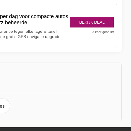
 per dag voor compacte autos
rtz beheerde
BEKIJK DEAL
arantie tegen elke lagere tarief
3 keer gebruikt
de gratis GPS navigatie upgrade
des