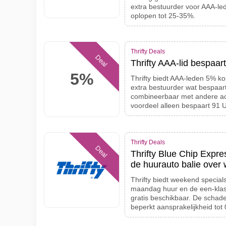
extra bestuurder voor AAA-le
oplopen tot 25-35%.
Thrifty Deals
Deal
Thrifty AAA-lid bespaar
5%
Thrifty biedt AAA-leden 5% kor
extra bestuurder wat bespaar
combineerbaar met andere act
voordeel alleen bespaart 91 
Thrifty Deals
Deal
Thrifty Blue Chip Expre
de huurauto balie over 
Thrifty biedt weekend special
maandag huur en de een-klass
gratis beschikbaar. De schad
beperkt aansprakelijkheid tot