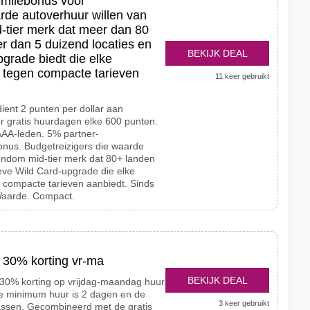
-milebonus voor
rde autoverhuur willen van
-tier merk dat meer dan 80
r dan 5 duizend locaties en
BEKIJK DEAL
grade biedt die elke
 tegen compacte tarieven
11 keer gebruikt
rdient 2 punten per dollar aan
r gratis huurdagen elke 600 punten.
AAA-leden. 5% partner-
onus. Budgetreizigers die waarde
gendom mid-tier merk dat 80+ landen
ieve Wild Card-upgrade die elke
 compacte tarieven aanbiedt. Sinds
Waarde. Compact.
l 30% korting vr-ma
BEKIJK DEAL
t 30% korting op vrijdag-maandag huur
De minimum huur is 2 dagen en de
3 keer gebruikt
klassen. Gecombineerd met de gratis