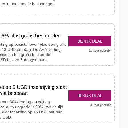
den kunnen totale besparingen
t 5% plus gratis bestuurder
BEKIJK DEAL
ting op basistarieven plus een gratis
t 13 USD per dag. De AAA-korting
11 keer gebruikt
ies en het gratis bestuurder
USD bij een 7-daagse huur.
ss op 0 USD inschrijving slaat
wat bespaart
BEKIJK DEAL
s met 30% korting op vrijdag-
3 keer gebruikt
e auto upgrade is 60% van de tijd
e kwijtschelding op 15 USD per dag
 0 USD.