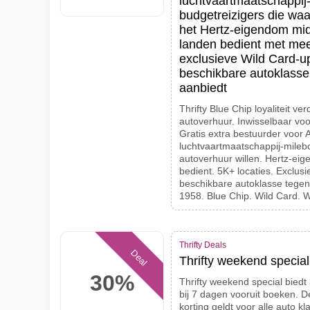
luchtvaartmaatschappij
budgetreizigers die waa
het Hertz-eigendom mid
landen bedient met mee
exclusieve Wild Card-up
beschikbare autoklasse
aanbiedt
Thrifty Blue Chip loyaliteit ve
autoverhuur. Inwisselbaar voo
Gratis extra bestuurder voor 
luchtvaartmaatschappij-mileb
autoverhuur willen. Hertz-ei
bedient. 5K+ locaties. Exclus
beschikbare autoklasse tegen
1958. Blue Chip. Wild Card. 
Thrifty Deals
Deal
Thrifty weekend specia
30%
Thrifty weekend special bied
bij 7 dagen vooruit boeken. 
korting geldt voor alle auto 