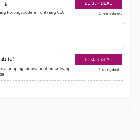
ling
BEKIJK DEAL
ng kortingscode en ontvang €10
1 keer gebruikt
sbrief
BEKIJK DEAL
eleshopping nieuwsbrief en ontvang
1 keer gebruikt
de.