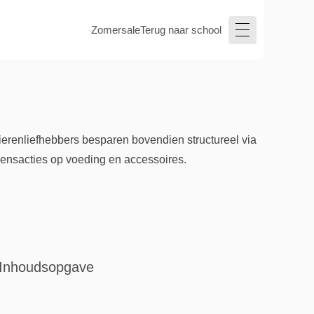
Zomersale
Terug naar school
renliefhebbers besparen bovendien structureel via
oensacties op voeding en accessoires.
Inhoudsopgave