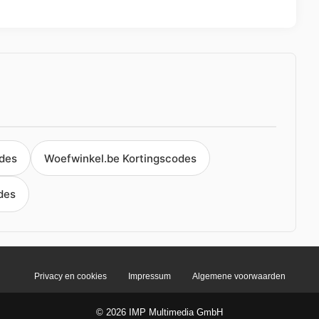
odes
Woefwinkel.be Kortingscodes
des
Privacy en cookies
Impressum
Algemene voorwaarden
© 2026 IMP Multimedia GmbH