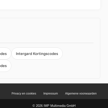
odes
Intergard Kortingscodes
odes
Privacy en cookies
Impressum
Algemene voorwaarden
© 2026 IMP Multimedia GmbH