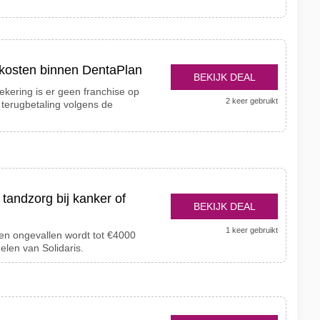
dkosten binnen DentaPlan
BEKIJK DEAL
kering is er geen franchise op
2 keer gebruikt
e terugbetaling volgens de
 tandzorg bij kanker of
BEKIJK DEAL
1 keer gebruikt
 en ongevallen wordt tot €4000
elen van Solidaris.